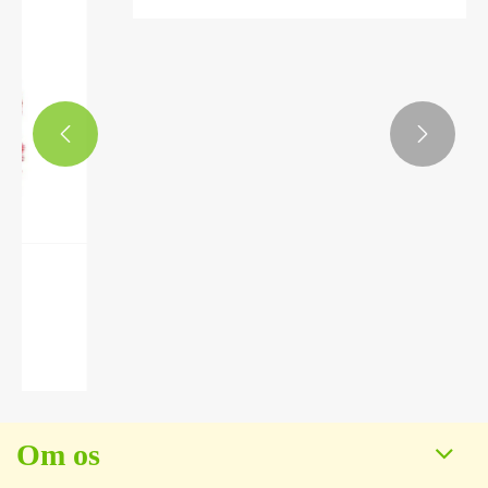


Hvordan åndedrætssømmen plys legetøj
bringer komfort og glæde
Se mere >>
Om os