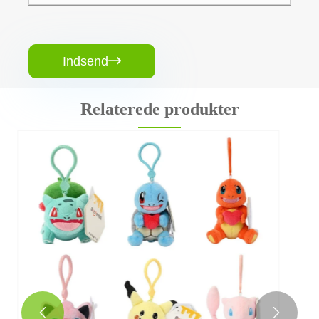
Indsend

Relaterede produkter
Mini Claw Machine Plush Legetøj
Se mere >>

