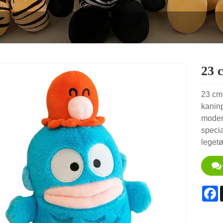
23 
23 cm 
kaninp
modera
specia
legetø
F