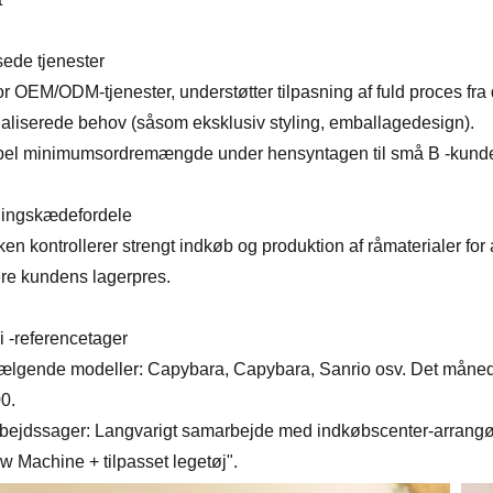
sede tjenester
or OEM/ODM-tjenester, understøtter tilpasning af fuld proces fr
aliserede behov (såsom eksklusiv styling, emballagedesign).
bel minimumsordremængde under hensyntagen til små B -kunder
ingskædefordele
ken kontrollerer strengt indkøb og produktion af råmaterialer for
re kundens lagerpres.
i -referencetager
lgende modeller: Capybara, Capybara, Sanrio osv. Det månedl
0.
ejdssager: Langvarigt samarbejde med indkøbscenter-arrangøre
aw Machine + tilpasset legetøj".