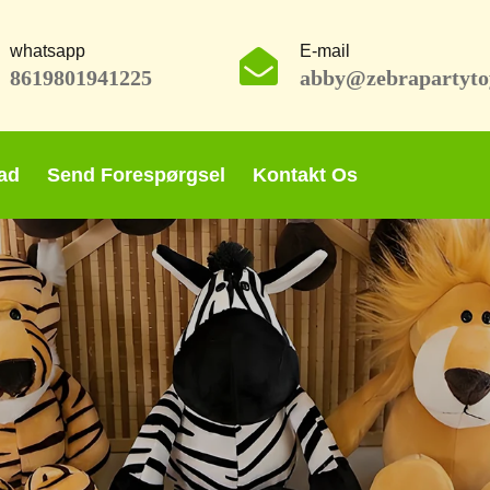
whatsapp
E-mail
8619801941225
abby@zebrapartyto
ad
Send Forespørgsel
Kontakt Os