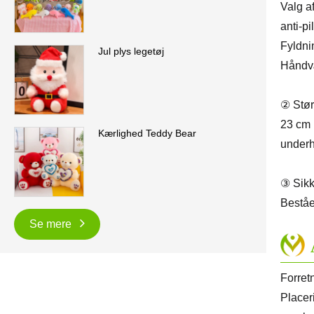
Valg a
anti-pi
Fyldni
Jul plys legetøj
Håndvæ
② Stør
23 cm 
Kærlighed Teddy Bear
underh
③ Sikk
Beståe
Se mere
Forret
Placer