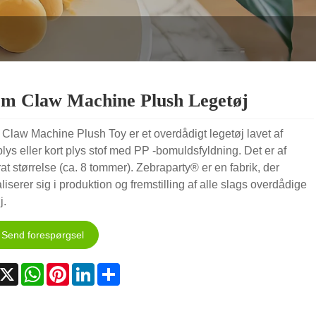
cm Claw Machine Plush Legetøj
Claw Machine Plush Toy er et overdådigt legetøj lavet af
lys eller kort plys stof med PP -bomuldsfyldning. Det er af
t størrelse (ca. 8 tommer). Zebraparty® er en fabrik, der
liserer sig i produktion og fremstilling af alle slags overdådige
j.
Send forespørgsel
acebook
X
WhatsApp
Pinterest
LinkedIn
Share