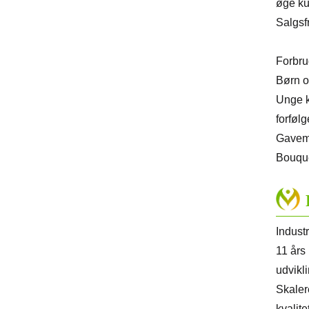
øge ku
Salgsf
Forbru
Børn o
Unge k
forfølg
Gavema
Bouqu
Indust
11 års
udvikl
Skaler
kvalite