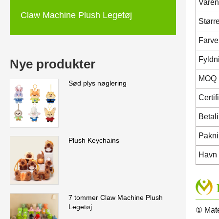
Varen
Claw Machine Plush Legetøj
Størr
Farve
Fyldn
Nye produkter
MOQ
Sød plys nøglering
Certif
Betal
Pakn
Plush Keychains
Havn
7 tommer Claw Machine Plush
Legetøj
① Mate