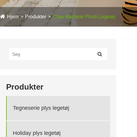
Hjem
Produkter
Claw Machine Plush Legetøj
Produkter
Tegneserie plys legetøj
Holiday plys legetøj