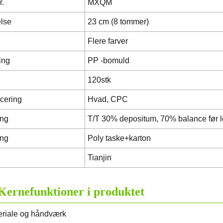
r.
MXQM
else
23 cm (8 tommer)
Flere farver
ing
PP -bomuld
120stk
icering
Hvad, CPC
ing
T/T 30% depositum, 70% balance før l
ing
Poly taske+karton
Tianjin
Kernefunktioner i produktet
riale og håndværk