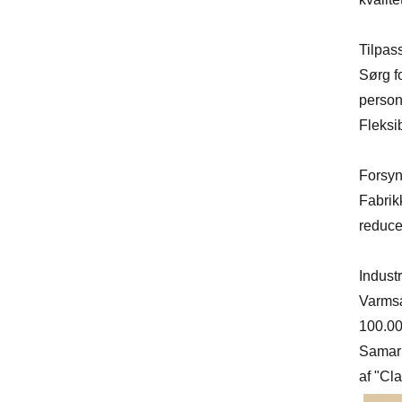
Tilpas
Sørg f
person
Fleksi
Forsyn
Fabrik
reduce
Industr
Varmsæ
100.00
Samarb
af "Cl