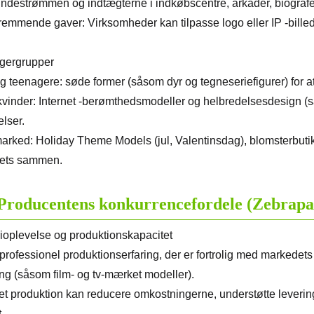
ndestrømmen og indtægterne i indkøbscentre, arkader, biografe
remmende gaver: Virksomheder kan tilpasse logo eller IP -bill
gergrupper
g teenagere: søde former (såsom dyr og tegneseriefigurer) fo
vinder: Internet -berømthedsmodeller og helbredelsesdesign (
elser.
rked: Holiday Theme Models (jul, Valentinsdag), blomsterbut
ets sammen.
Producentens konkurrencefordele (Zebrapa
rioplevelse og produktionskapacitet
 professionel produktionserfaring, der er fortrolig med markedets
ing (såsom film- og tv-mærket modeller).
et produktion kan reducere omkostningerne, understøtte leverin
t