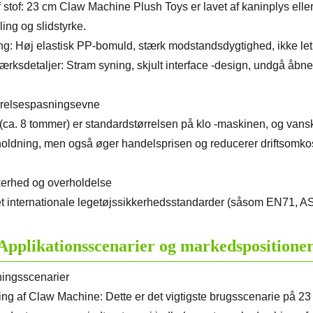
f stof: 23 cm Claw Machine Plush Toys er lavet af kaninplys ell
lling og slidstyrke.
ng: Høj elastisk PP-bomuld, stærk modstandsdygtighed, ikke let
rksdetaljer: Stram syning, skjult interface -design, undgå åbne 
relsespasningsevne
(ca. 8 tommer) er standardstørrelsen på klo -maskinen, og vanske
oldning, men også øger handelsprisen og reducerer driftsomko
erhed og overholdelse
t internationale legetøjssikkerhedsstandarder (såsom EN71, ASTM 
Applikationsscenarier og markedspositione
ningsscenarier
ing af Claw Machine: Dette er det vigtigste brugsscenarie på 2