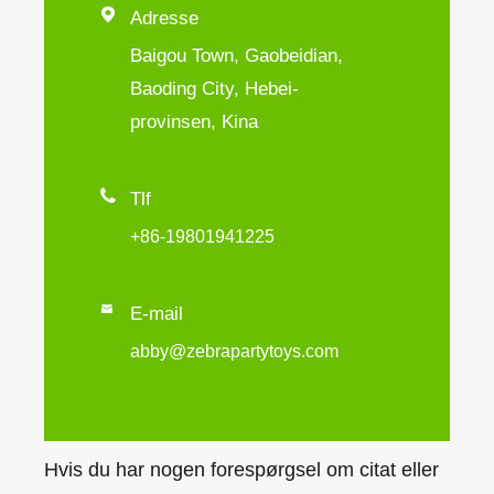

Adresse
Baigou Town, Gaobeidian,
Baoding City, Hebei-
provinsen, Kina

Tlf
+86-19801941225

E-mail
abby@zebrapartytoys.com
Hvis du har nogen forespørgsel om citat eller