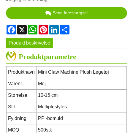
Send forespørgsel
Facebook
X
WhatsApp
Pinterest
LinkedIn
Share
Produkt beskrivelse
Produktparametre
Produktnavn
Mini Claw Machine Plush Legetøj
Varenr.
Mdj
Størrelse
10-15 cm
Stil
Multiplestyles
Fyldning
PP -bomuld
MOQ
500stk