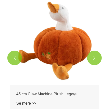
Plush Soft Toy Keychain
Se mere >>

