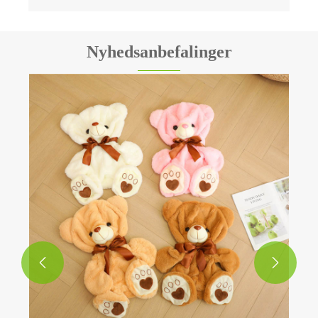
Nyhedsanbefalinger
Hvor LED plys legetøj transformerer gave?
Se mere >>

