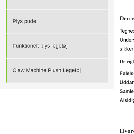
Den v
Plys pude
Tegnes
Unders
Funktionelt plys legetøj
sikker
De vigt
Claw Machine Plush Legetøj
Følel
Uddan
Samle
Alsidi
Hvord