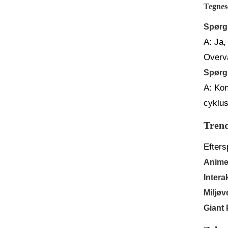
Tegnese
Spørgs
A: Ja,
Overvå
Spørgs
A: Kon
cyklus
Trend
Efters
Anime
Intera
Miljøv
Giant