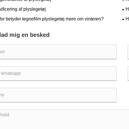
ificering af plyslegetøj
H
af 
or betyder tegnefilm plyslegetøj mere om vinteren?
H
ga
rlad mig en besked