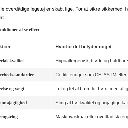
lle overdådige legetøj er skabt lige. For at sikre sikkerhed
er:
nktioner at se efter:
ktion
Hvorfor det betyder noget
rialekvalitet
Hypoallergenisk, bløde og holdbare s
erhedsstandarder
Certificeringer som CE, ASTM eller
relse og vægt
Let og let at bære for børn, men alli
gnnøjagtighed
Sting af høj kvalitet og nøjagtige ka
rengøring
Maskinvaskbar eller overfladisk ren