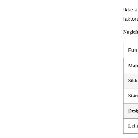
Ikke a
faktor
Nøglefu
Fun
Mate
Sikk
Stør
Desi
Let 