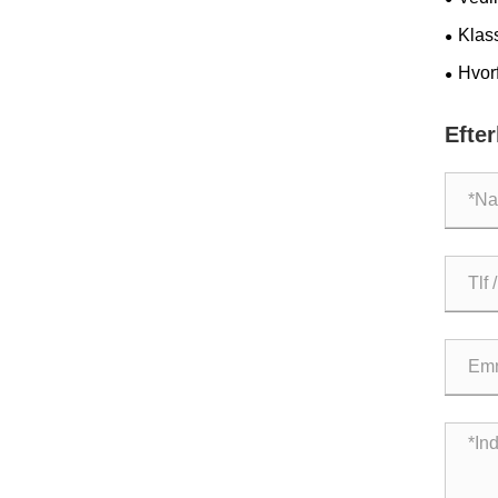
Klass
Hvorf
Efte