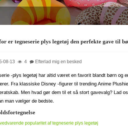
or er tegneserie plys legetøj den perfekte gave til b
5-08-13
4
Efterlad mig en besked
erie -plys legetøj har altid været en favorit blandt børn og
erer. Fra klassiske Disney -figurer til trending Anime Plushi
atskab. Men hvad gør dem til et så stort gavevalg? Lad os
an man vælger de bedste.
ldsfortegnelse
vedvarende popularitet af tegneserie plys legetøj