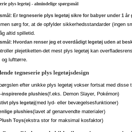
rie plys legetøj - almindelige spørgsmål
mål: Er tegneserie plys legetøj sikre for babyer under 1 år
 men sørg for, at de opfylder sikkerhedsstandarder (ingen små 
g altid spilletid.
mål: Hvordan renser jeg et overdådigt legetøj uden at bes
troller plejetiketten-det mest plys legetøj kan overfladesren
 og lufttørre.
ende tegneserie plys legetøjsdesign
pørgslen efter unikke plys legetøj vokser fortsat med disse tr
(f.eks. Demon Slayer, Pokémon)
-inspirerede plushies
(med lyd- eller bevægelsesfunktioner)
ktivt plys legetøj
(lavet af genanvendte materialer)
enlige plushies
(ekstra stor for maksimal kosfaktor)
 Plush Toys