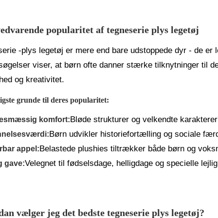
edvarende popularitet af tegneserie plys legetøj
erie -plys legetøj er mere end bare udstoppede dyr - de er 
øgelser viser, at børn ofte danner stærke tilknytninger til d
hed og kreativitet.
igste grunde til deres popularitet:
Bløde strukturer og velkendte karaktere
sesmæssig komfort:
Børn udvikler historiefortælling og sociale fær
nelsesværdi:
Belastede plushies tiltrækker både børn og voks
rbar appel:
Velegnet til fødselsdage, helligdage og specielle lejli
g gave:
an vælger jeg det bedste tegneserie plys legetøj?