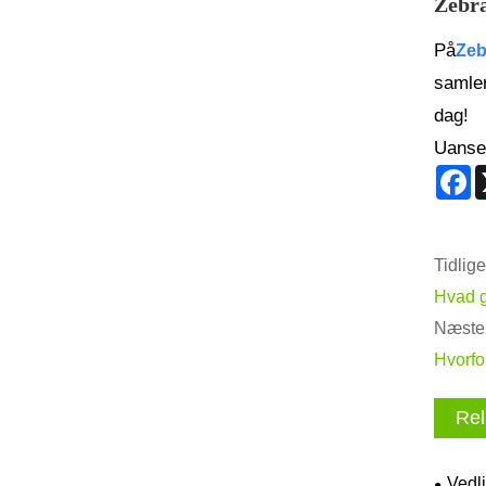
Zebra
På
Zeb
samler
dag!
Uanset
F
Tidlige
Hvad g
Næste 
Hvorfo
Rel
Vedli