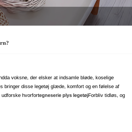
ørn?
 endda voksne, der elsker at indsamle bløde, koselige
es bringer disse legetøj glæde, komfort og en følelse af
 udforske hvorfor
Forbliv tidløs, og
tegneserie plys legetøj