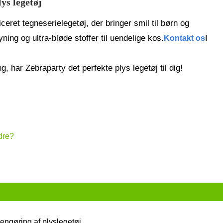
ys legetøj
iceret tegneserielegetøj, der bringer smil til børn og
ing og ultra-bløde stoffer til uendelige kos.
I
Kontakt os
g, har Zebraparty det perfekte plys legetøj til dig!
ldre?
engøring af plyslegetøj