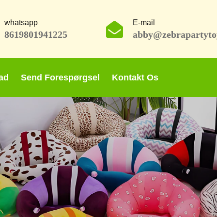
whatsapp
E-mail
8619801941225
abby@zebrapartyto
ad
Send Forespørgsel
Kontakt Os