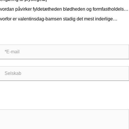
vordan påvirker fyldetætheden blødheden og formfastholdelsen
​​plyslegetøj?
vorfor er valentinsdag-bamsen stadig det mest inderlige
vevalg?