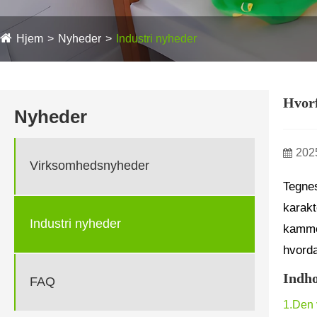
Hjem
Nyheder
Industri nyheder
Hvorf
Nyheder
202
Virksomhedsnyheder
Tegnes
karakt
Industri nyheder
kammer
hvord
Indho
FAQ
1.Den 