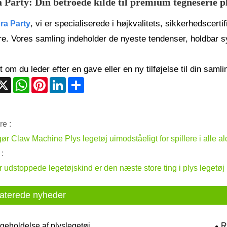
 Party: Din betroede kilde til premium tegneserie pl
, vi er specialiserede i højkvalitets, sikkerhedscertif
ra Party
e. Vores samling indeholder de nyeste tendenser, holdbar syn
 om du leder efter en gave eller en ny tilføjelse til din samlin
acebook
X
WhatsApp
Pinterest
LinkedIn
Share
re :
ør Claw Machine Plys legetøj uimodståeligt for spillere i alle a
:
r udstoppede legetøjskind er den næste store ting i plys legetøj
aterede nyheder
geholdelse af plyslegetøj
R