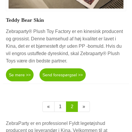
Teddy Bear Skin
Zebraparty® Plush Toy Factory er en kinesisk producent
og grossist. Denne bamsehud af høj kvalitet er lavet i
Kina, det er et bjørnesteft dyr uden PP -bomuld. Hvis du
vil engros ustuffede dyreskind, skal Zebraparty® Plush
Toys være din bedste partner.
Se mere >>
Send forespørgsel >>
«
1
2
»
ZebraParty er en professionel Fyldt legetøjshud
producent og leverandør i Kina. Velkommen til at