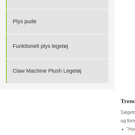
Plys pude
Funktionelt plys legetøj
Claw Machine Plush Legetøj
Trend
Søgetr
og for
"Hv