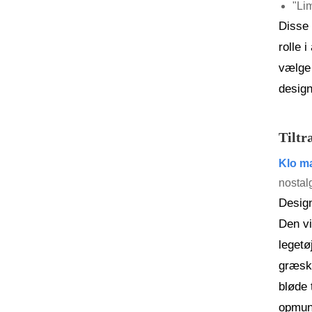
"Li
Disse 
rolle 
vælge 
design
Tiltr
Klo ma
nostalg
Design
Den vi
legetø
græska
bløde 
opmunt