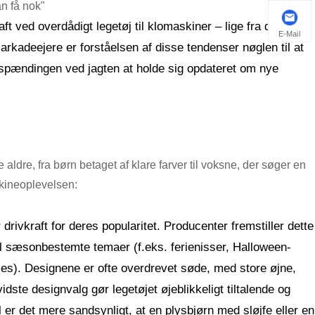
n få nok"
ft ved overdådigt legetøj til klomaskiner – lige fra deres
E-Mail
arkadeejere er forståelsen af ​​disse tendenser nøglen til at
r spændingen ved jagten at holde sig opdateret om nye
e aldre, fra børn betaget af klare farver til voksne, der søger en
askineoplevelsen:
 drivkraft for deres popularitet. Producenter fremstiller dette
 til sæsonbestemte temaer (f.eks. ferienisser, Halloween-
mes). Designene er ofte overdrevet søde, med store øjne,
vidste designvalg gør legetøjet øjeblikkeligt tiltalende og
l er det mere sandsynligt, at en plysbjørn med sløjfe eller en