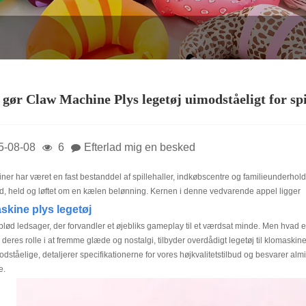
gør Claw Machine Plys legetøj uimodståeligt for spil
5-08-08
6
Efterlad mig en besked
ner har været en fast bestanddel af spillehaller, indkøbscentre og familieunderhold
d, held og løftet om en kælen belønning. Kernen i denne vedvarende appel ligger
skine plys legetøj
e, blød ledsager, der forvandler et øjebliks gameplay til et værdsat minde. Men hva
il deres rolle i at fremme glæde og nostalgi, tilbyder overdådigt legetøj til klomas
dståelige, detaljerer specifikationerne for vores højkvalitetstilbud og besvarer al
e.