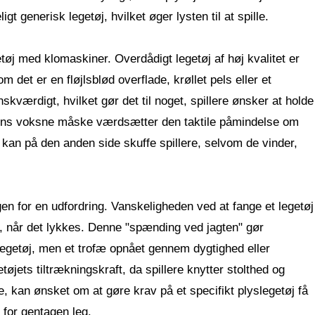
t generisk legetøj, hvilket øger lysten til at spille.
tøj med klomaskiner. Overdådigt legetøj af høj kvalitet er
om det er en fløjlsblød overflade, krøllet pels eller et
nskværdigt, hvilket gør det til noget, spillere ønsker at holde
mens voksne måske værdsætter den taktile påmindelse om
d kan på den anden side skuffe spillere, selvom de vinder,
gen for en udfordring. Vanskeligheden ved at fange et legetøj
n, når det lykkes. Denne "spænding ved jagten" gør
t legetøj, men et trofæ opnået gennem dygtighed eller
ets tiltrækningskraft, da spillere knytter stolthed og
, kan ønsket om at gøre krav på et specifikt plyslegetøj få
r for gentagen leg.