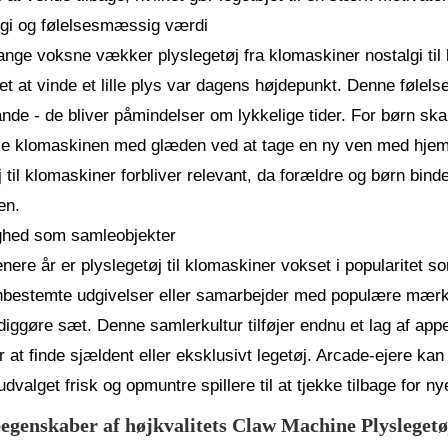
gi og følelsesmæssig værdi
nge voksne vækker plyslegetøj fra klomaskiner nostalgi ti
et at vinde et lille plys var dagens højdepunkt. Denne følels
nde - de bliver påmindelser om lykkelige tider. For børn sk
lle klomaskinen med glæden ved at tage en ny ven med hjem.
j til klomaskiner forbliver relevant, da forældre og børn bin
en.
ghed som samleobjekter
enere år er plyslegetøj til klomaskiner vokset i popularitet
estemte udgivelser eller samarbejder med populære mærker
diggøre sæt. Denne samlerkultur tilføjer endnu et lag af appe
or at finde sjældent eller eksklusivt legetøj. Arcade-ejere k
udvalget frisk og opmuntre spillere til at tjekke tilbage for nye
egenskaber af højkvalitets Claw Machine Plyslegetø