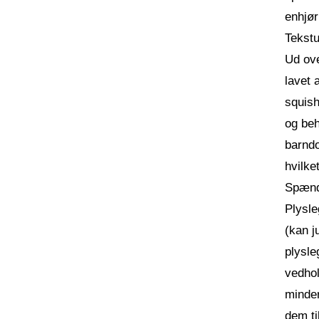
enhjør
Tekstu
Ud ove
lavet 
squish
og beh
barndo
hvilke
Spænd
Plysle
(kan j
plysle
vedhol
minder
dem ti