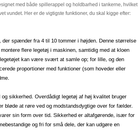
 designet med både spillerappel og holdbarhed i tankerne, hvilket
et vundet. Her er de vigtigste funktioner, du skal kigge efter:
, der spænder fra 4 til 10 tommer i højden. Denne størrelse
t montere flere legetøj i maskinen, samtidig med at kloen
legetøjet kan være svært at samle op; for lille, og den
ancerede proportioner med funktioner (som hoveder eller
dme.
g sikkerhed. Overdådigt legetøj af høj kvalitet bruger
 er bløde at røre ved og modstandsdygtige over for fælder.
evarer sin form over tid. Sikkerhed er altafgørende, især for
ammebestandige og fri for små dele, der kan udgøre en