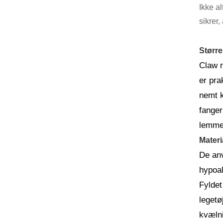
Ikke a
sikrer,
Større
Claw m
er pra
nemt k
fanger
lemmer
Materi
De anv
hypoal
Fyldet
legetø
kvælni