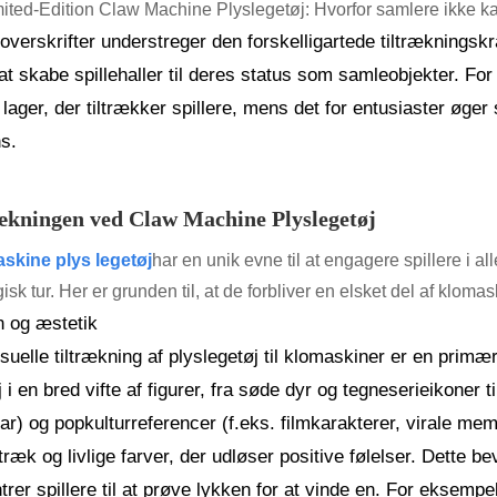
mited-Edition Claw Machine Plyslegetøj: Hvorfor samlere ikke ka
overskrifter understreger den forskelligartede tiltrækningskra
i at skabe spillehaller til deres status som samleobjekter. For 
lager, der tiltrækker spillere, mens det for entusiaster øge
s.
ækningen ved Claw Machine Plyslegetøj
skine plys legetøj
har en unik evne til at engagere spillere i all
isk tur. Her er grunden til, at de forbliver en elsket del af klom
 og æstetik
suelle tiltrækning af plyslegetøj til klomaskiner er en primær
j i en bred vifte af figurer, fra søde dyr og tegneserieikoner
r) og popkulturreferencer (f.eks. filmkarakterer, virale me
træk og livlige farver, der udløser positive følelser. Dette be
rer spillere til at prøve lykken for at vinde en. For eksempe