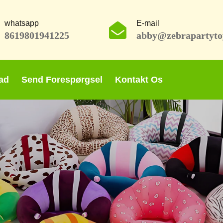
whatsapp
E-mail
8619801941225
abby@zebrapartyto
ad
Send Forespørgsel
Kontakt Os