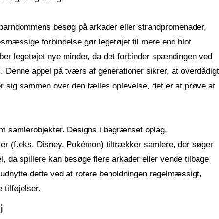
l barndommens besøg på arkader eller strandpromenader,
esmæssige forbindelse gør legetøjet til mere end blot
aber legetøjet nye minder, da det forbinder spændingen ved
 Denne appel på tværs af generationer sikrer, at overdådigt
der sig sammen over den fælles oplevelse, det er at prøve at
 som samlerobjekter. Designs i begrænset oplag,
 (f.eks. Disney, Pokémon) tiltrækker samlere, der søger
l, da spillere kan besøge flere arkader eller vende tilbage
an udnytte dette ved at rotere beholdningen regelmæssigt,
 tilføjelser.
j