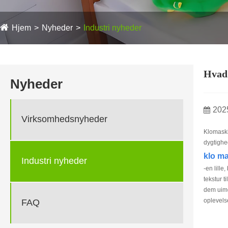
Hjem
Nyheder
Industri nyheder
Hvad 
Nyheder
202
Virksomhedsnyheder
Klomaski
dygtighe
klo ma
Industri nyheder
-en lill
tekstur t
dem uimo
oplevels
FAQ