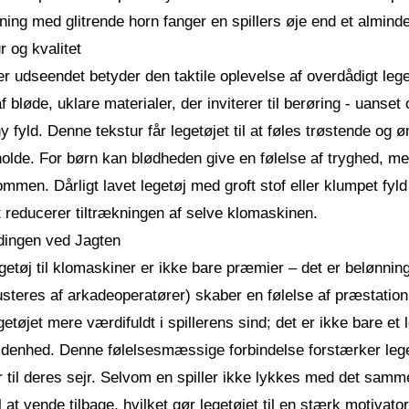
ning med glitrende horn fanger en spillers øje end et almindelig
r og kvalitet
r udseendet betyder den taktile oplevelse af overdådigt lege
af bløde, uklare materialer, der inviterer til berøring - uanset 
y fyld. Denne tekstur får legetøjet til at føles trøstende og ø
olde. For børn kan blødheden give en følelse af tryghed, 
mmen. Dårligt lavet legetøj med groft stof eller klumpet fyl
t reducerer tiltrækningen af ​​selve klomaskinen.
ingen ved Jagten
getøj til klomaskiner er ikke bare præmier – det er belønnin
usteres af arkadeoperatører) skaber en følelse af præstatio
getøjet mere værdifuldt i spillerens sind; det er ikke bare e
denhed. Denne følelsesmæssige forbindelse forstærker legetøj
 til deres sejr. Selvom en spiller ikke lykkes med det samme
l at vende tilbage, hvilket gør legetøjet til en stærk motivato