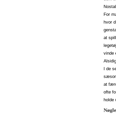
Nostal
For ma
hvor d
gensta
at spi
legetø
vinde 
Alsidi
I de s
sæsonb
at fær
ofte f
holde 
Nøgle