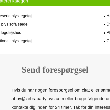
ateret kategori
serie plys legetøj
H
 plys sofa sæde
D
t legetøjshud
P
ionelt plys legetøj
C
Send forespørgsel
Hvis du har nogen forespørgsel om citat eller sama
abby@zebrapartytoys.com eller bruge følgende un
kontakte dig inden for 24 timer. Tak for din interes