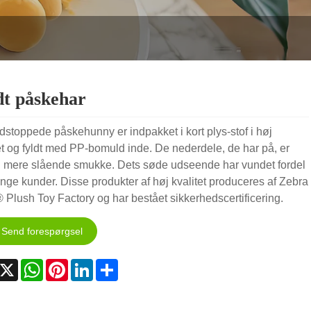
dt påskehar
stoppede påskehunny er indpakket i kort plys-stof i høj
et og fyldt med PP-bomuld inde. De nederdele, de har på, er
 mere slående smukke. Dets søde udseende har vundet fordel
nge kunder. Disse produkter af høj kvalitet produceres af Zebra
 Plush Toy Factory og har bestået sikkerhedscertificering.
Send forespørgsel
acebook
X
WhatsApp
Pinterest
LinkedIn
Share