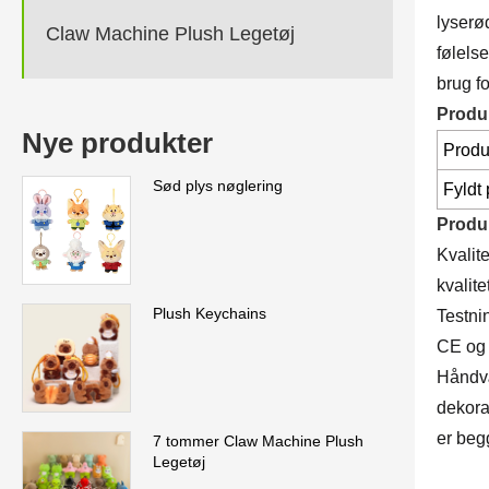
lyserø
Claw Machine Plush Legetøj
følels
brug fo
Produ
Nye produkter
Produ
Sød plys nøglering
Fyldt
Produk
Kvalit
kvalit
Plush Keychains
Testni
CE og
Håndvæ
dekorat
er beg
7 tommer Claw Machine Plush
Legetøj