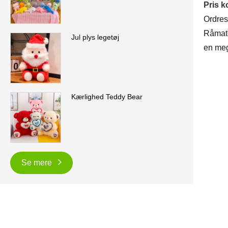
Pris 
Ordres
Råmate
Jul plys legetøj
en meg
Kærlighed Teddy Bear
Se mere