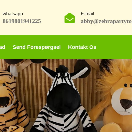
whatsapp
E-mail
8619801941225
abby@zebrapartyto
ad
Send Forespørgsel
Kontakt Os