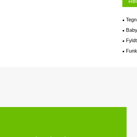
Rel
Tegne
Baby
Fyld
Funkt