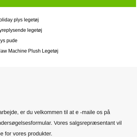
oliday plys legetøj
yreplysende legetøj
lys pude
law Machine Plush Legetøj
rbejde, er du velkommen til at e -maile os på
dersøgelsesformular. Vores salgsrepræsentant vil
se for vores produkter.