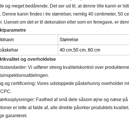
de og meget bedårende. Det ser ud til, at denne lille kanin er 
e. Denne kanin findes i tre størrelser, nemlig 40 centimeter, 50 
r. Uanset om det er til dekoration eller som en feriegave, er den
ktparametre
ktnavn
Størrelse
 påskehar
40 cm.50 cm, 60 cm
tkvalitet og overholdelse
etsstandarder: Vi udfører streng kvalitetskontrol over produkterne
etsinspektionsafdelingen.
ng og certificering: Vores udstoppede påskehunny overholder inte
 CPC.
rksoplysninger: Fasthed af små dele såsom øjne og næse på p
ioner er lette at falde af, alle direkte påvirker produktets kvalit
ge garanteret.