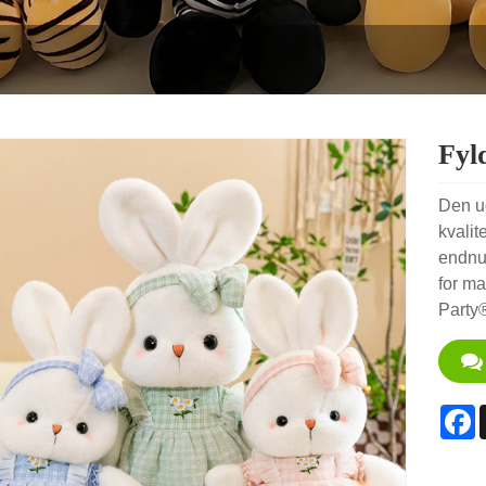
Fyl
Den ud
kvalit
endnu
for ma
Party®
F