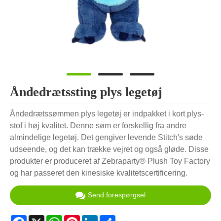
Åndedrætssting plys legetøj
Åndedrætssømmen plys legetøj er indpakket i kort plys-
stof i høj kvalitet. Denne søm er forskellig fra andre
almindelige legetøj. Det gengiver levende Stitch's søde
udseende, og det kan trække vejret og også gløde. Disse
produkter er produceret af Zebraparty® Plush Toy Factory
og har passeret den kinesiske kvalitetscertificering.
Send forespørgsel
Facebook
X
WhatsApp
Pinterest
LinkedIn
Share