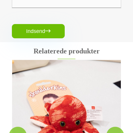
Indsend

Relaterede produkter
Smart plyslegetøj
Se mere >>