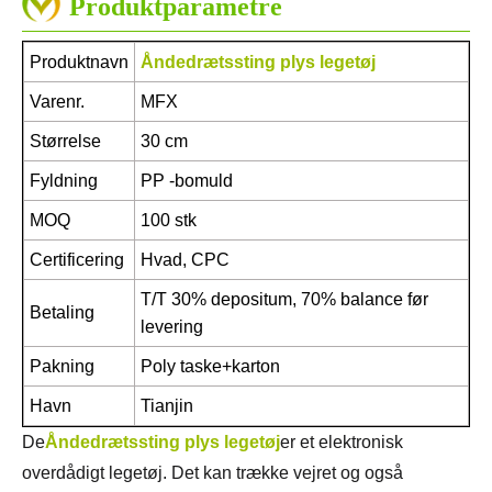
Produktparametre
Produktnavn
Åndedrætssting plys legetøj
Varenr.
MFX
Størrelse
30 cm
Fyldning
PP -bomuld
MOQ
100 stk
Certificering
Hvad, CPC
T/T 30% depositum, 70% balance før
Betaling
levering
Pakning
Poly taske+karton
Havn
Tianjin
De
Åndedrætssting plys legetøj
er et elektronisk
overdådigt legetøj. Det kan trække vejret og også