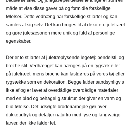
bedste ønsker. Og julegavependelserne fungerer som en
måde at vise disse gaver på og formidle forskellige
følelser. Dette vedhæng har forskellige stilarter og kan
samles af sig selv. Det kan bruges til at dekorere juletræet
og gøre julesæsonen mere unik og fuld af personlige
egenskaber.
Der er to stilarter af juletræplysende legetøj: pendelstil og
broche stil. Vedhænget kan hænges på en rygsæk eller
på juletræet, mens broche kan fastgøres på vores tøj eller
rygsække som en dekoration. Begge falder sandsynligvis
ikke af og er lavet af overdådige overdådige materialer
med en blød og behagelig struktur, der giver en varm og
blid følelse. Det udsøgte broderiarbejde gør hver
dukkeudtryk og detaljer naturtro med lyse og langvarige
farver, der ikke falder let.