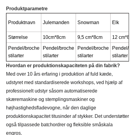
Produktparametre
Produktnavn
Julemanden
Snowman
Elk
Størrelse
10cm*8cm
9,5 cm*8cm
12 cm*8,5
Pendel/broche
Pendel/broche
Pendel/broche
Pendel/br
stilarter
stilarter
stilarter
stilarter
Hvordan er produktionskapaciteten på din fabrik?
Med over 10 års erfaring i produktion af fuld kæde,
udstyret med standardiserede workshops, ved hjælp af
professionelt udstyr såsom automatiserede
skæremaskine og stemplingsmaskiner og
højhastighedsfladevogne, når den daglige
produktionskapacitet titusinder af stykker. Det understøtter
også tilpassede batchordrer og fleksible småskala
engros.