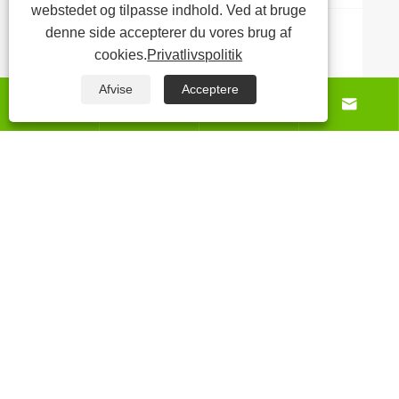
webstedet og tilpasse indhold. Ved at bruge
denne side accepterer du vores brug af
Hvordan åndedrætssømmen plys legetøj
cookies.
Privatlivspolitik
bringer komfort og glæde
Afvise
Acceptere
Se mere >>




Om os
Produkter
Nyheder
Kontakt os
Copyright © 2025 Baoding Yuankang Toy
Manufacturing Co., Ltd. Alle rettigheder forbeholdes.