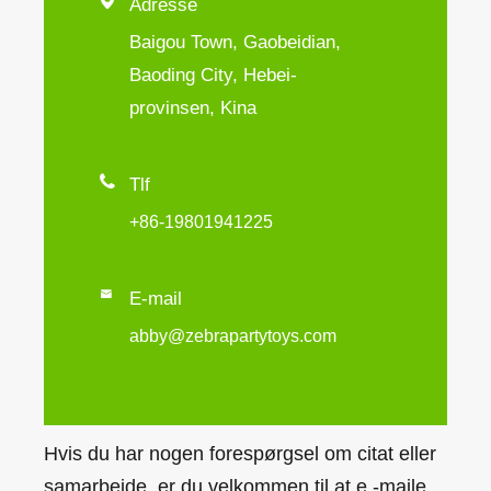

Adresse
Baigou Town, Gaobeidian,
Baoding City, Hebei-
provinsen, Kina

Tlf
+86-19801941225

E-mail
abby@zebrapartytoys.com
Hvis du har nogen forespørgsel om citat eller
samarbejde, er du velkommen til at e -maile