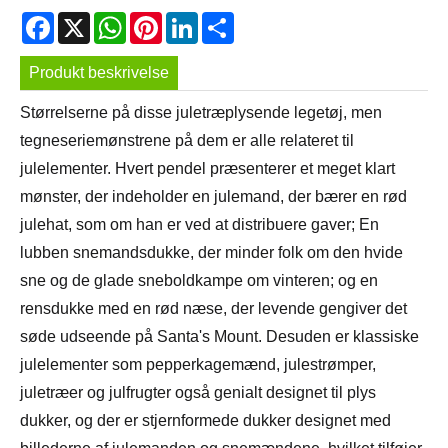
Facebook
X
WhatsApp
Pinterest
LinkedIn
Share
Produkt beskrivelse
Størrelserne på disse juletræplysende legetøj, men
tegneseriemønstrene på dem er alle relateret til
julelementer. Hvert pendel præsenterer et meget klart
mønster, der indeholder en julemand, der bærer en rød
julehat, som om han er ved at distribuere gaver; En
lubben snemandsdukke, der minder folk om den hvide
sne og de glade sneboldkampe om vinteren; og en
rensdukke med en rød næse, der levende gengiver det
søde udseende på Santa's Mount. Desuden er klassiske
julelementer som pepperkagemænd, julestrømper,
juletræer og julfrugter også genialt designet til plys
dukker, og der er stjernformede dukker designet med