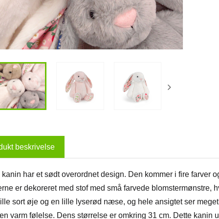
dukt beskrivelse
kanin har et sødt overordnet design. Den kommer i fire farver og 
erne er dekoreret med stof med små farvede blomstermønstre, hvilk
lille sort øje og en lille lyserød næse, og hele ansigtet ser meg
f en varm følelse. Dens størrelse er omkring 31 cm. Dette kani