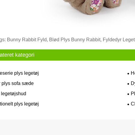
gs: Bunny Rabbit Fyld, Blød Plys Bunny Rabbit, Fyldedyr Lege
ateret kategori
serie plys legetøj
H
 plys sofa sæde
D
t legetøjshud
P
ionelt plys legetøj
C