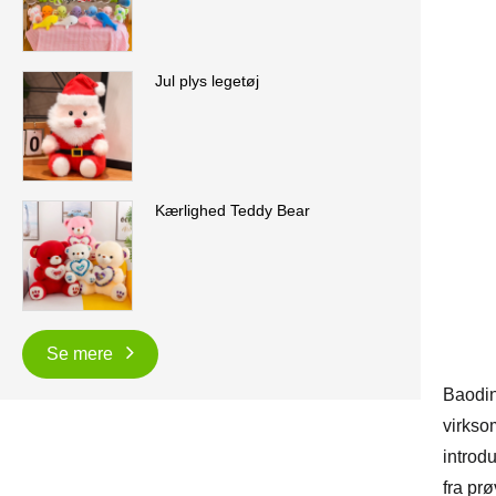
Jul plys legetøj
Kærlighed Teddy Bear
Se mere
Baodin
virkso
introdu
fra prø