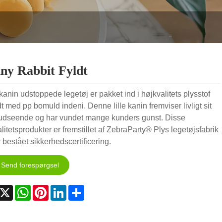
ny Rabbit Fyldt
kanin udstoppede legetøj er pakket ind i højkvalitets plysstof
dt med pp bomuld indeni. Denne lille kanin fremviser livligt sit
udseende og har vundet mange kunders gunst. Disse
litetsprodukter er fremstillet af ZebraParty® Plys legetøjsfabrik
 bestået sikkerhedscertificering.
Send forespørgsel
acebook
X
WhatsApp
Pinterest
LinkedIn
Share