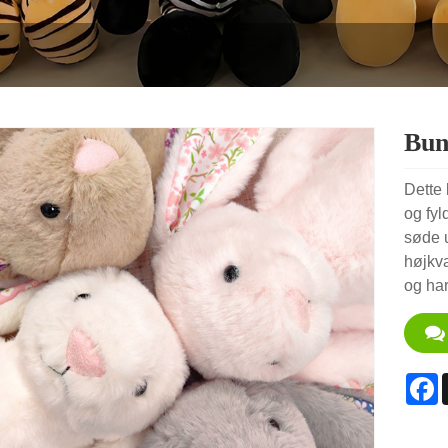
Bun
Dette 
og fyl
søde 
højkva
og har
F