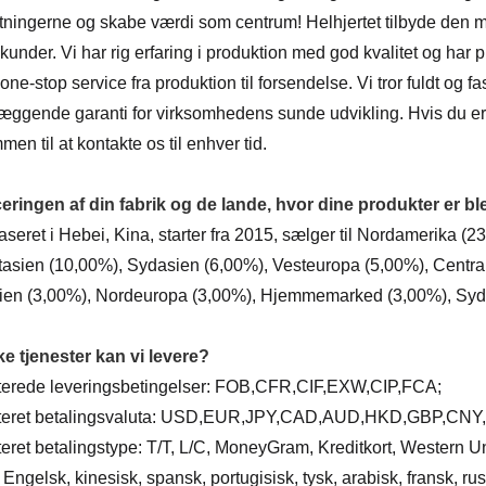
ningerne og skabe værdi som centrum! Helhjertet tilbyde den mes
kunder. Vi har rig erfaring i produktion med god kvalitet og har 
ne-stop service fra produktion til forsendelse. Vi tror fuldt og f
æggende garanti for virksomhedens sunde udvikling. Hvis du er 
en til at kontakte os til enhver tid.
ceringen af ​​din fabrik og de lande, hvor dine produkter er b
baseret i Hebei, Kina, starter fra 2015, sælger til Nordamerika
asien (10,00%), Sydasien (6,00%), Vesteuropa (5,00%), Centra
en (3,00%), Nordeuropa (3,00%), Hjemmemarked (3,00%), Sydeu
lke tjenester kan vi levere?
erede leveringsbetingelser: FOB,CFR,CIF,EXW,CIP,FCA;
teret betalingsvaluta: USD,EUR,JPY,CAD,AUD,HKD,GBP,CNY
eret betalingstype: T/T, L/C, MoneyGram, Kreditkort, Western U
Engelsk, kinesisk, spansk, portugisisk, tysk, arabisk, fransk, ru