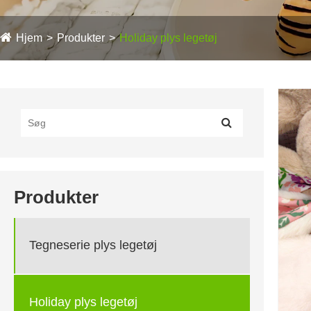
Hjem
Produkter
Holiday plys legetøj
Produkter
Tegneserie plys legetøj
Holiday plys legetøj