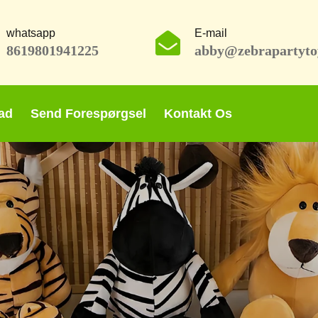
whatsapp
E-mail
8619801941225
abby@zebrapartyto
ad
Send Forespørgsel
Kontakt Os