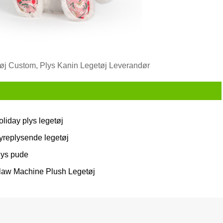
tøj Custom, Plys Kanin Legetøj Leverandør
oliday plys legetøj
yreplysende legetøj
lys pude
law Machine Plush Legetøj