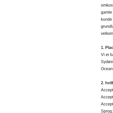
omkost
gamle 
kunde o
grundl
velkomm
1. Pla
Vi er 
Sydøst
Oceani
2. hvi
Accept
Accep
Accept
Sprog: 