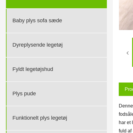
Baby plys sofa sæde
Dyreplysende legetøj
Fyldt legetøjshud
Pro
Plys pude
Denne 
fodsål
Funktionelt plys legetøj
har et 
fuld a