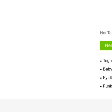
Hot Ta
Rel
Tegne
Baby
Fyld
Funkt