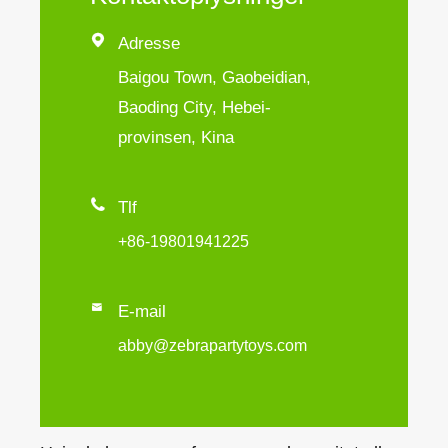

Adresse
Baigou Town, Gaobeidian,
Baoding City, Hebei-
provinsen, Kina

Tlf
+86-19801941225

E-mail
abby@zebrapartytoys.com