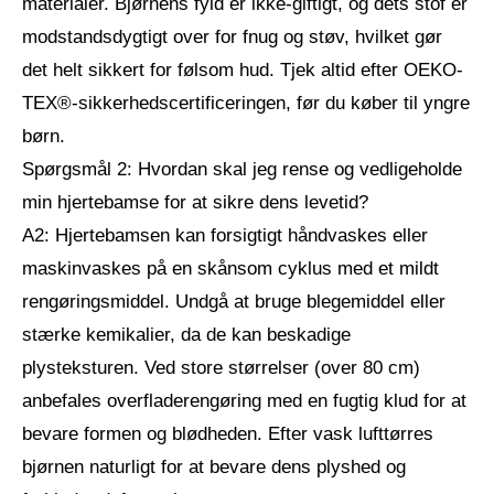
materialer. Bjørnens fyld er ikke-giftigt, og dets stof er
modstandsdygtigt over for fnug og støv, hvilket gør
det helt sikkert for følsom hud. Tjek altid efter OEKO-
TEX®-sikkerhedscertificeringen, før du køber til yngre
børn.
Spørgsmål 2: Hvordan skal jeg rense og vedligeholde
min hjertebamse for at sikre dens levetid?
A2: Hjertebamsen kan forsigtigt håndvaskes eller
maskinvaskes på en skånsom cyklus med et mildt
rengøringsmiddel. Undgå at bruge blegemiddel eller
stærke kemikalier, da de kan beskadige
plysteksturen. Ved store størrelser (over 80 cm)
anbefales overfladerengøring med en fugtig klud for at
bevare formen og blødheden. Efter vask lufttørres
bjørnen naturligt for at bevare dens plyshed og