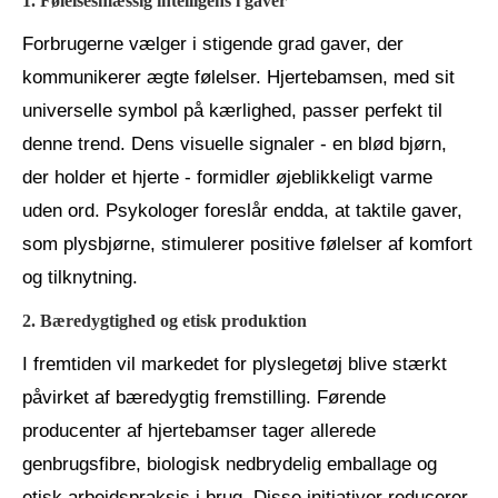
1. Følelsesmæssig intelligens i gaver
Forbrugerne vælger i stigende grad gaver, der
kommunikerer ægte følelser. Hjertebamsen, med sit
universelle symbol på kærlighed, passer perfekt til
denne trend. Dens visuelle signaler - en blød bjørn,
der holder et hjerte - formidler øjeblikkeligt varme
uden ord. Psykologer foreslår endda, at taktile gaver,
som plysbjørne, stimulerer positive følelser af komfort
og tilknytning.
2. Bæredygtighed og etisk produktion
I fremtiden vil markedet for plyslegetøj blive stærkt
påvirket af bæredygtig fremstilling. Førende
producenter af hjertebamser tager allerede
genbrugsfibre, biologisk nedbrydelig emballage og
etisk arbejdspraksis i brug. Disse initiativer reducerer