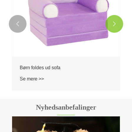


fa
Baby support sæde so
Se mere >>
Nyhedsanbefalinger