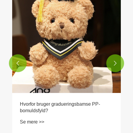
Hvorfor tegneserie plys legetøj er så
værdsatte
Se mere >>


P-