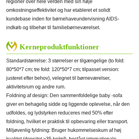
regioner over hele verden med sin høje
omkostningseffektivitet og har etableret et solidt
kundebase inden for børnehaveundervisning AIDS-
indkøb og tilbehør til familiebørneværelset.
Kerneproduktfunktioner
Standardstørrelse: 3 størrelser er tilgængelige (to fold:
80*50*7 cm; tre fold: 120*50*7 cm; tilpasset version:
justeret efter behov), velegnet til børneværelser,
aktivitetsrum og andre rum.
Foldning af design: Den sammenfoldelige baby -sofa
giver en behagelig sidde og liggende oplevelse, når den
udfoldes, og lydstyrken reduceres med 50% efter
foldning, hvilket er praktisk til opbevaring eller transport.
Miljøvenlig fyldning: Bruger hukommelseskum af høj
kvalitet (densitet ≥35 kg/m³), bestået internationale